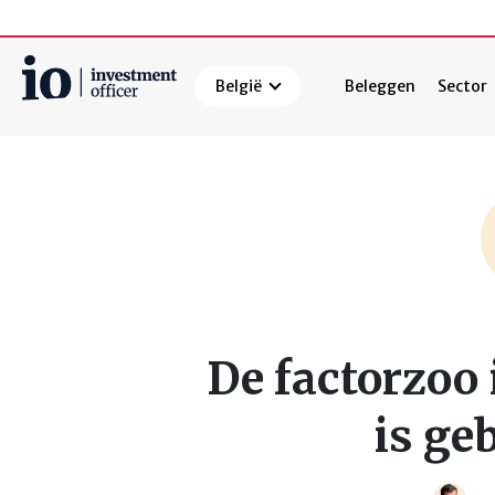
België
Beleggen
Sector
Zoeken
De factorzoo 
is ge