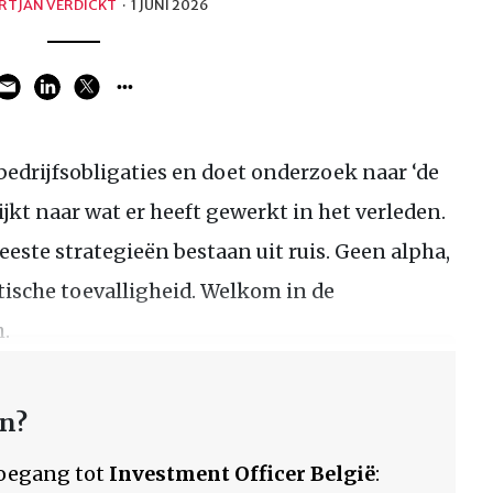
RTJAN VERDICKT
·
1 JUNI 2026
n bedrijfsobligaties en doet onderzoek naar ‘de
kijkt naar wat er heeft gewerkt in het verleden.
meeste strategieën bestaan uit ruis. Geen alpha,
tische toevalligheid. Welkom in de
h.
en?
 toegang tot
Investment Officer België
: