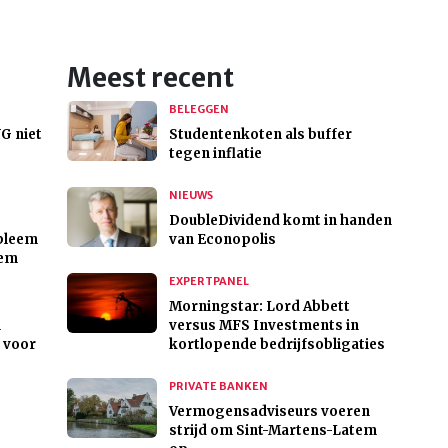
Meest recent
BELEGGEN
G niet
Studentenkoten als buffer
tegen inflatie
NIEUWS
DoubleDividend komt in handen
obleem
van Econopolis
eem
EXPERTPANEL
Morningstar: Lord Abbett
m
versus MFS Investments in
 voor
kortlopende bedrijfsobligaties
PRIVATE BANKEN
Vermogensadviseurs voeren
strijd om Sint-Martens-Latem