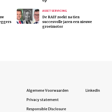
op
ASSET SERVICING
uw
De RAIF zoekt na tien
eggers
succesvolle jaren een nieuwe
groeimotor
Algemene Voorwaarden
LinkedIn
Privacy statement
Responsible Disclosure