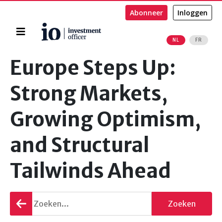
Abonneer
Inloggen
Home
NL
FR
Zoeken
Europe Steps Up:
Strong Markets,
Growing Optimism,
and Structural
Tailwinds Ahead
Terug
Zoeken
gaan