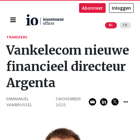
Abonneer
Inloggen
Home
NL
FR
Zoeken
TRANSFERS
Vankelecom nieuwe
financieel directeur
Argenta
EMMANUEL
3 NOVEMBER
·
VANBRUSSEL
2025