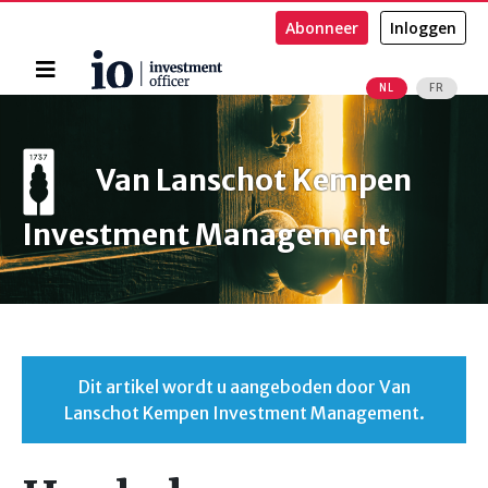
Abonneer
Inloggen
Home
NL
FR
Zoeken
Van Lanschot Kempen
Investment Management
Dit artikel wordt u aangeboden door Van
Lanschot Kempen Investment Management.