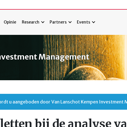
Opinie
Research
Partners
Events
Investment Management
 wordt u aangeboden door Van Lanschot Kempen Investment
etten bij de analyse v