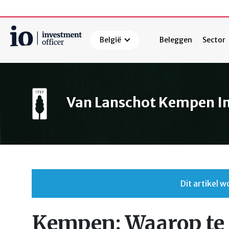
België
Beleggen
Sector
Zoeken
Van Lanschot Kempen 
Dit artikel
Kempen: Waarop te l