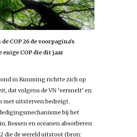
s de
COP
26 de voorpagina’s
e enige
COP
die dit jaar
svond in Kunming richtte zich op
eit, dat volgens de
VN
‘versnelt’ en
 met uitsterven bedreigt.
erdedigingsmechanisme bij het
zin. Bossen en oceanen absorberen
2
die de wereld uitstoot (bron: