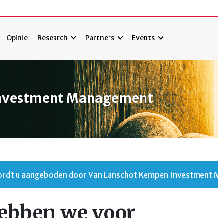
Opinie
Research
Partners
Events
Investment Management
 wordt u aangeboden door Van Lanschot Kempen Investment
ebben we voor