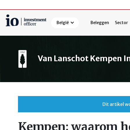
België
Beleggen
Sector
Zoeken
Van Lanschot Kempen 
Dit artikel
Kempen: waarom h