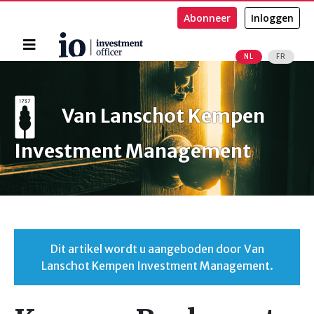
Abonneer
Inloggen
Home
NL
FR
Zoeken
Van Lanschot Kempen
Investment Management
Dit artikel wordt u aangeboden door Van
Lanschot Kempen Investment Management.