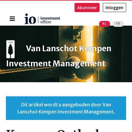
Abonneer
Inloggen
Home
NL
FR
Zoeken
Van Lanschot Kempen
Investment Management
Dit artikel wordt u aangeboden door Van
Lanschot Kempen Investment Management.