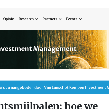
Opinie
Research
Partners
Events
Investment Management
 wordt u aangeboden door Van Lanschot Kempen Investment
smijlpalen: hoe we