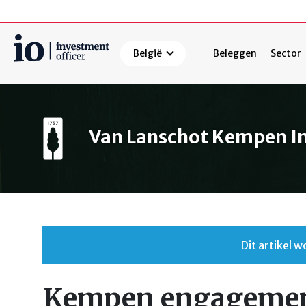
België
Beleggen
Sector
Zoeken
Van Lanschot Kempen 
Dit artikel
Kempen engagement