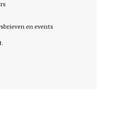
rs
sbrieven en events
t.