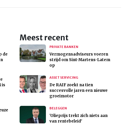
Meest recent
PRIVATE BANKEN
p de
Vermogensadviseurs voeren
en
strijd om Sint-Martens-Latem
op
ASSET SERVICING
re
 is
De RAIF zoekt na tien
succesvolle jaren een nieuwe
groeimotor
BELEGGEN
euze
'Olieprijs trekt zich niets aan
van rentebeleid'