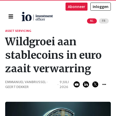
Abonneer
Inloggen
Home
NL
FR
Zoeken
ASSET SERVICING
Wildgroei aan
stablecoins in euro
zaait verwarring
EMMANUEL VANBRUSSEL ·
9 JULI
·
GEERT DEKKER
2026