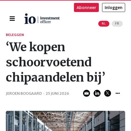
Abonneer
Inloggen
Home
NL
FR
Zoeken
BELEGGEN
‘We kopen
schoorvoetend
chipaandelen bij’
JEROEN BOOGAARD
·
25 JUNI 2026