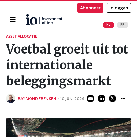
Abonneer
Inloggen
Home
NL
FR
Zoeken
ASSET ALLOCATIE
Voetbal groeit uit tot
internationale
beleggingsmarkt
RAYMOND FRENKEN
·
10 JUNI 2026