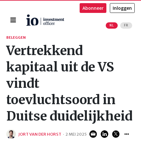
Abonneer
Inloggen
Home
NL
FR
Zoeken
BELEGGEN
Vertrekkend
kapitaal uit de VS
vindt
toevluchtsoord in
Duitse duidelijkheid
JORT VAN DER HORST
·
2 MEI 2025