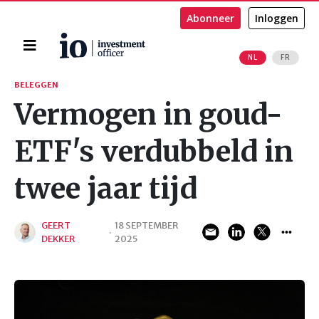
Abonneer
Inloggen
Home
NL
FR
Zoeken
BELEGGEN
Vermogen in goud-
ETF's verdubbeld in
twee jaar tijd
GEERT
18 SEPTEMBER
·
DEKKER
2025