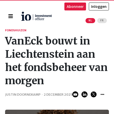
Abonneer
Inloggen
Home
NL
FR
Zoeken
FONDSHUIZEN
VanEck bouwt in
Liechtenstein aan
het fondsbeheer van
morgen
JUSTIN DOORNEKAMP
·
2 DECEMBER 2025