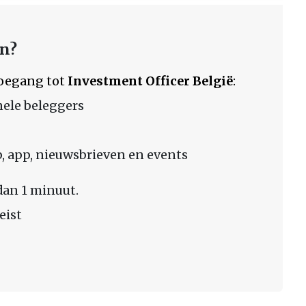
en?
 toegang tot
Investment Officer België
:
nele beleggers
 app, nieuwsbrieven en events
dan 1 minuut.
eist