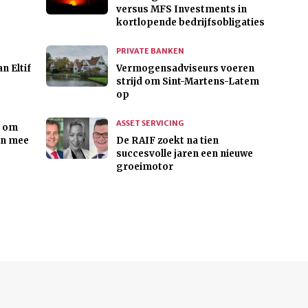
versus MFS Investments in
kortlopende bedrijfsobligaties
PRIVATE BANKEN
n Eltif
Vermogensadviseurs voeren
strijd om Sint-Martens-Latem
op
ASSET SERVICING
g om
en mee
De RAIF zoekt na tien
succesvolle jaren een nieuwe
groeimotor