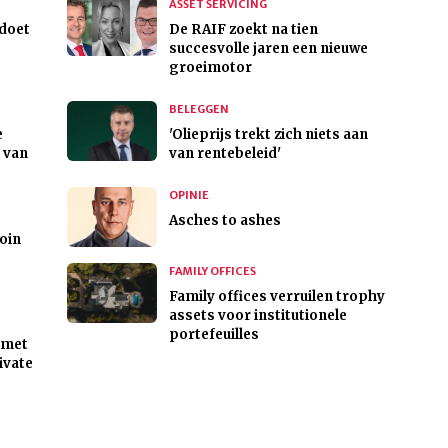
ASSET SERVICING
 doet
De RAIF zoekt na tien
succesvolle jaren een nieuwe
groeimotor
BELEGGEN
e
'Olieprijs trekt zich niets aan
 van
van rentebeleid'
OPINIE
Asches to ashes
oin
e
FAMILY OFFICES
Family offices verruilen trophy
assets voor institutionele
portefeuilles
 met
rivate