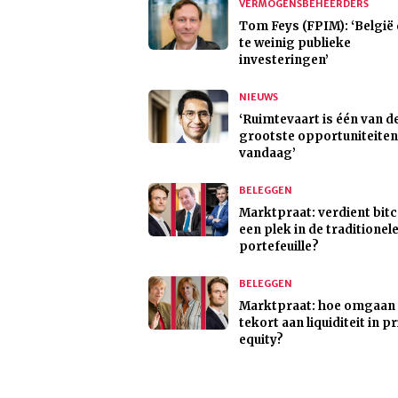
VERMOGENSBEHEERDERS
Tom Feys (FPIM): ‘België
te weinig publieke
investeringen’
NIEUWS
‘Ruimtevaart is één van d
grootste opportuniteiten
vandaag’
BELEGGEN
Marktpraat: verdient bitc
een plek in de traditionel
portefeuille?
BELEGGEN
Marktpraat: hoe omgaan
tekort aan liquiditeit in p
equity?