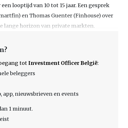
en looptijd van 10 tot 15 jaar. Een gesprek
Smartfin) en Thomas Guenter (Finhouse) over
 de lange horizon van private markten.
en?
 toegang tot
Investment Officer België
:
nele beleggers
 app, nieuwsbrieven en events
dan 1 minuut.
eist