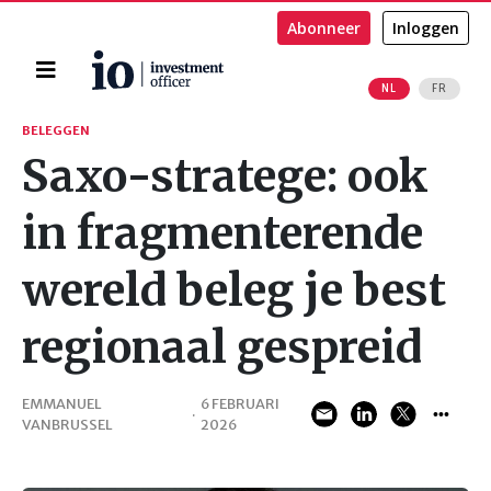
Abonneer
Inloggen
Home
NL
FR
Zoeken
BELEGGEN
Saxo-stratege: ook
in fragmenterende
wereld beleg je best
regionaal gespreid
EMMANUEL
6 FEBRUARI
·
VANBRUSSEL
2026