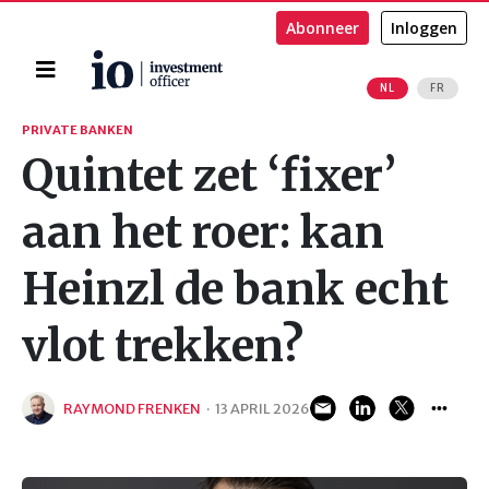
Abonneer
Inloggen
Home
NL
FR
Zoeken
PRIVATE BANKEN
Quintet zet ‘fixer’
aan het roer: kan
Heinzl de bank echt
vlot trekken?
RAYMOND FRENKEN
·
13 APRIL 2026