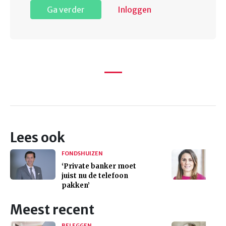
Ga verder
Inloggen
Lees ook
FONDSHUIZEN
‘Private banker moet
juist nu de telefoon
pakken’
Meest recent
BELEGGEN