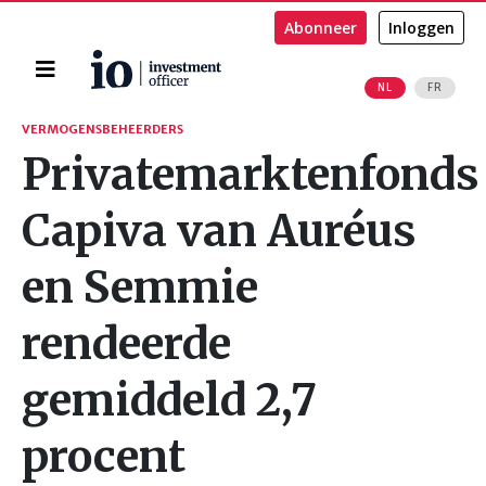
Abonneer
Inloggen
Home
NL
FR
Zoeken
VERMOGENSBEHEERDERS
Privatemarktenfonds
Capiva van Auréus
en Semmie
rendeerde
gemiddeld 2,7
procent