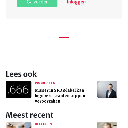
Ga verder
Inloggen
Lees ook
PRODUCTEN
Misser in SFDR-label kan
lugubere krantenkoppen
veroorzaken
Meest recent
BELEGGEN