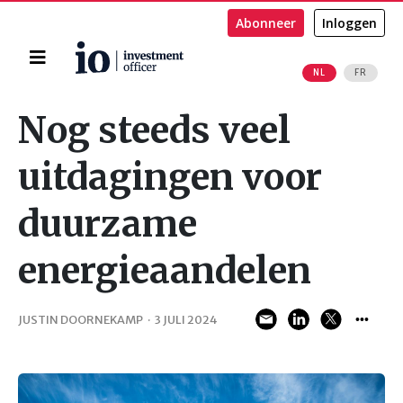
Abonneer
Inloggen
Home
NL
FR
Zoeken
Nog steeds veel
uitdagingen voor
duurzame
energieaandelen
JUSTIN DOORNEKAMP
·
3 JULI 2024