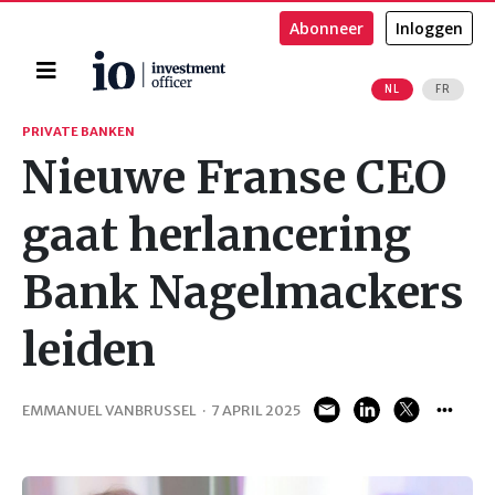
Abonneer
Inloggen
Home
NL
FR
Zoeken
PRIVATE BANKEN
Nieuwe Franse CEO
gaat herlancering
Bank Nagelmackers
leiden
EMMANUEL VANBRUSSEL
·
7 APRIL 2025