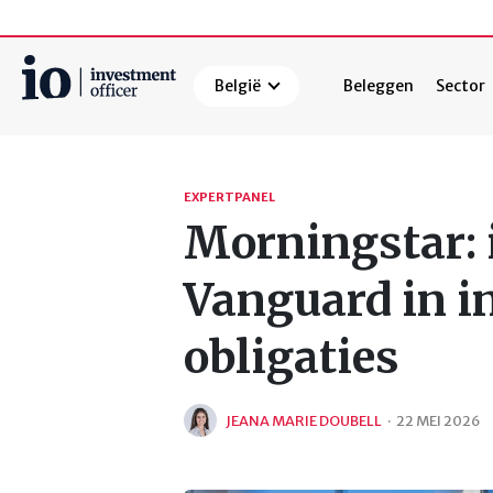
België
Beleggen
Sector
Zoeken
EXPERTPANEL
Morningstar: 
Vanguard in in
obligaties
JEANA MARIE DOUBELL
·
22 MEI 2026