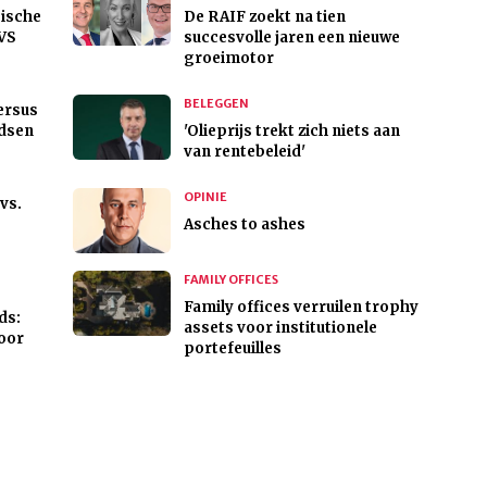
gische
De RAIF zoekt na tien
 VS
succesvolle jaren een nieuwe
groeimotor
BELEGGEN
ersus
ndsen
'Olieprijs trekt zich niets aan
van rentebeleid'
OPINIE
vs.
Asches to ashes
FAMILY OFFICES
Family offices verruilen trophy
ds:
assets voor institutionele
oor
portefeuilles