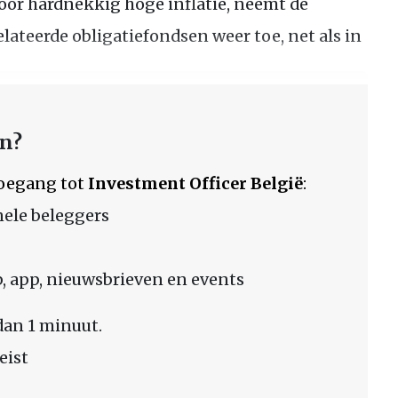
oor hardnekkig hoge inflatie, neemt de
elateerde obligatiefondsen weer toe, net als in
en?
 toegang tot
Investment Officer België
:
nele beleggers
 app, nieuwsbrieven en events
dan 1 minuut.
eist