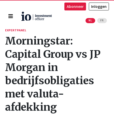
Abonneer
Inloggen
Home
NL
FR
Zoeken
EXPERTPANEL
Morningstar:
Capital Group vs JP
Morgan in
bedrijfsobligaties
met valuta-
afdekking