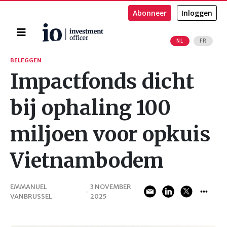
Abonneer
Inloggen
Home
NL
FR
Zoeken
BELEGGEN
Impactfonds dicht
bij ophaling 100
miljoen voor opkuis
Vietnambodem
EMMANUEL
3 NOVEMBER
·
VANBRUSSEL
2025