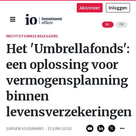
Abonneer
Inloggen
Home
NL
FR
Zoeken
INSTITUTIONELE BELEGGERS
Het 'Umbrellafonds':
een oplossing voor
vermogensplanning
binnen
levensverzekeringen
JURGEN VLUIJMANS
·
12 JUNI 2020