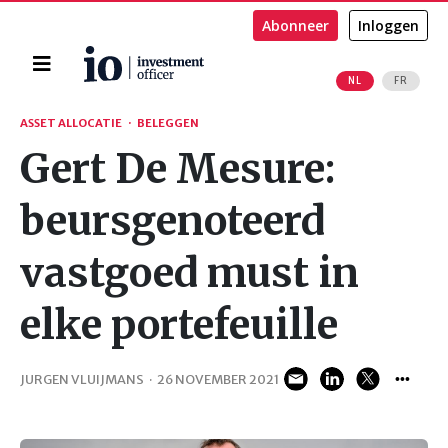
Abonneer
Inloggen
Home
NL
FR
Zoeken
ASSET ALLOCATIE
·
BELEGGEN
Gert De Mesure:
beursgenoteerd
vastgoed must in
elke portefeuille
JURGEN VLUIJMANS
·
26 NOVEMBER 2021