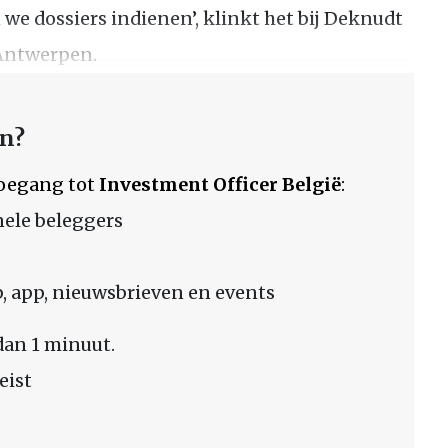
 we dossiers indienen’, klinkt het bij Deknudt
 Antwerpen.
en?
 toegang tot
Investment Officer België
:
nele beleggers
 app, nieuwsbrieven en events
dan 1 minuut.
eist