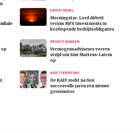
an
EXPERTPANEL
Morningstar: Lord Abbett
iliale
versus MFS Investments in
kortlopende bedrijfsobligaties
PRIVATE BANKEN
 op
Vermogensadviseurs voeren
strijd om Sint-Martens-Latem
op
ASSET SERVICING
ht
De RAIF zoekt na tien
succesvolle jaren een nieuwe
groeimotor