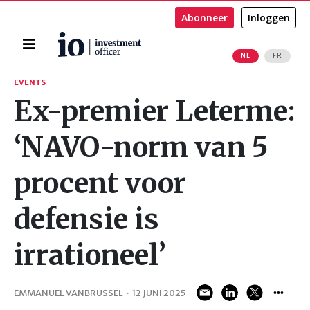
Abonneer
Inloggen
Home
NL
FR
Zoeken
EVENTS
Ex-premier Leterme:
‘NAVO-norm van 5
procent voor
defensie is
irrationeel’
EMMANUEL VANBRUSSEL
·
12 JUNI 2025