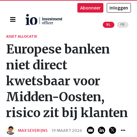
Abonneer
Inloggen
Home
NL
FR
Zoeken
ASSET ALLOCATIE
Europese banken
niet direct
kwetsbaar voor
Midden-Oosten,
risico zit bij klanten
MAX SEVERIJNS
·
19 MAART 2026