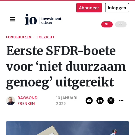
Abonneer
Inloggen
Home
NL
FR
Zoeken
FONDSHUIZEN
·
TOEZICHT
Eerste SFDR-boete
voor ‘niet duurzaam
genoeg’ uitgereikt
RAYMOND
10 JANUARI
·
FRENKEN
2025