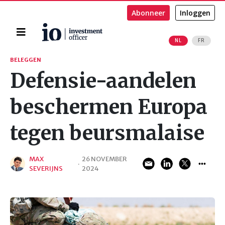
Abonneer
Inloggen
Home
NL
FR
Zoeken
BELEGGEN
Defensie-aandelen
beschermen Europa
tegen beursmalaise
MAX
26 NOVEMBER
·
SEVERIJNS
2024