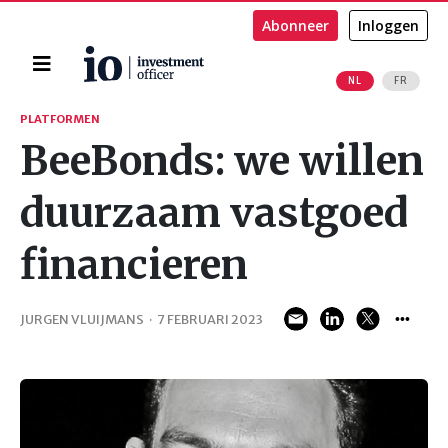
Abonneer
Inloggen
Home
NL
FR
Zoeken
PLATFORMEN
BeeBonds: we willen
duurzaam vastgoed
financieren
JURGEN VLUIJMANS
·
7 FEBRUARI 2023