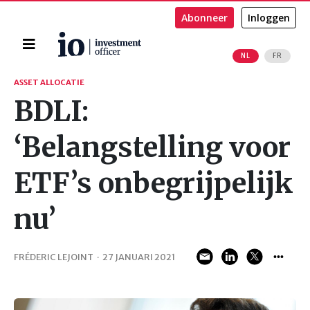
Abonneer
Inloggen
Home
NL
FR
Zoeken
ASSET ALLOCATIE
BDLI:
‘Belangstelling voor
ETF’s onbegrijpelijk
nu’
FRÉDERIC LEJOINT
·
27 JANUARI 2021