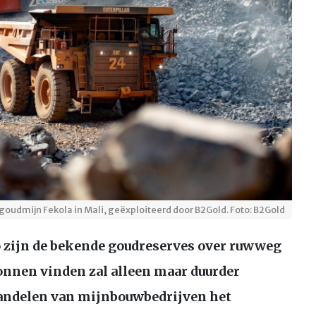
goudmijn Fekola in Mali, geëxploiteerd door B2Gold. Foto: B2Gold
o zijn de bekende goudreserves over ruwweg
ronnen vinden zal alleen maar duurder
andelen van mijnbouwbedrijven het