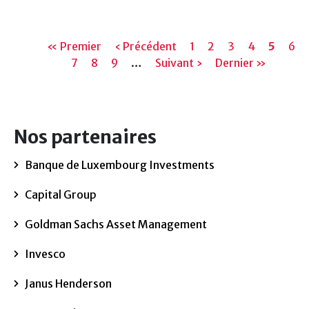
Pagination
Première
« Premier
Page
‹ Précédent
Page
1
Page
2
Page
3
Page
4
Page
5
Pag
6
page
Page
7
Page
8
Page
9
précédente
…
Page
Suivant ›
Dernière
Dernier »
actuell
suivante
page
Nos partenaires
Banque de Luxembourg Investments
Capital Group
Goldman Sachs Asset Management
Invesco
Janus Henderson