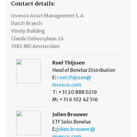
Contact details:
Invesco Asset Management S.A
Dutch Branch
Vinoly Building
Claude Debussylaan 26
1082 MD Amsterdam
Roel Thijssen
Head of Benelux Distribution
E:
roel.thijssen@
invesco.com
T: +31 20 888 0219
M: +31 6 102 42 516
Jolien Brouwer
ETF Sales Benelux
E:
jolien.brouwer@
invesco.com