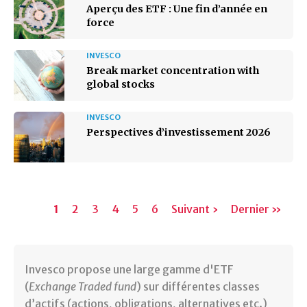
Aperçu des ETF : Une fin d’année en
force
INVESCO
Break market concentration with
global stocks
INVESCO
Perspectives d’investissement 2026
Pagination
Page
1
Page
2
Page
3
Page
4
Page
5
Page
6
Page
Suivant ›
Dernière
Dernier »
actuelle
suivante
page
Invesco propose une large gamme d'ETF
(
Exchange Traded fund
) sur différentes classes
d’actifs (actions, obligations, alternatives etc.)