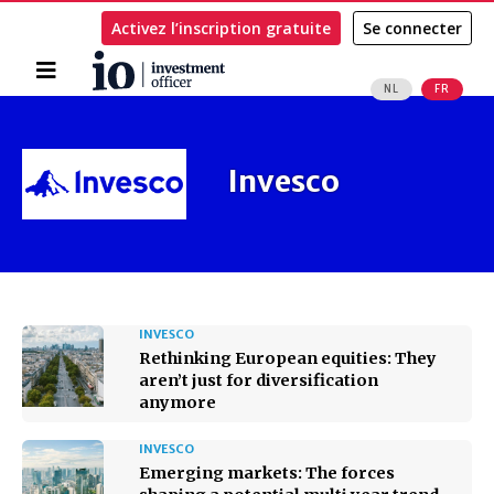
Activez l’inscription gratuite
Se connecter
Accueil
NL
FR
Rechercher
Invesco
INVESCO
Rethinking European equities: They
aren’t just for diversification
anymore
INVESCO
Emerging markets: The forces