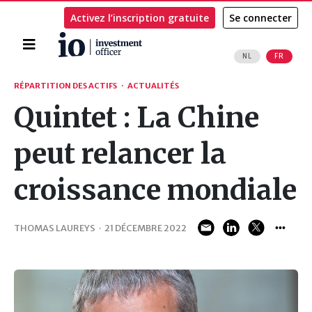
Activez l’inscription gratuite
Se connecter
Accueil
NL
FR
Rechercher
RÉPARTITION DES ACTIFS
·
ACTUALITÉS
Quintet : La Chine
peut relancer la
croissance mondiale
THOMAS LAUREYS
·
21 DÉCEMBRE 2022