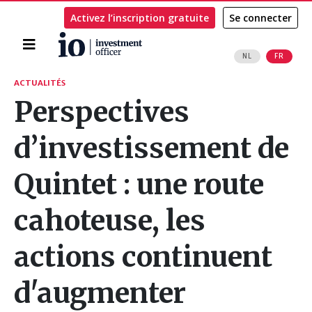
Activez l’inscription gratuite
Se connecter
Accueil
NL
FR
Rechercher
ACTUALITÉS
Perspectives
d’investissement de
Quintet : une route
cahoteuse, les
actions continuent
d'augmenter