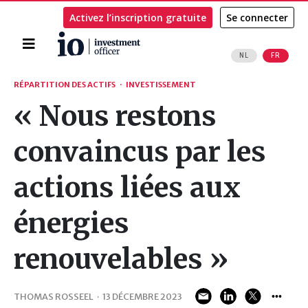
Activez l’inscription gratuite
Se connecter
Accueil
NL
FR
Rechercher
RÉPARTITION DES ACTIFS
·
INVESTISSEMENT
« Nous restons
convaincus par les
actions liées aux
énergies
renouvelables »
THOMAS ROSSEEL
·
13 DÉCEMBRE 2023