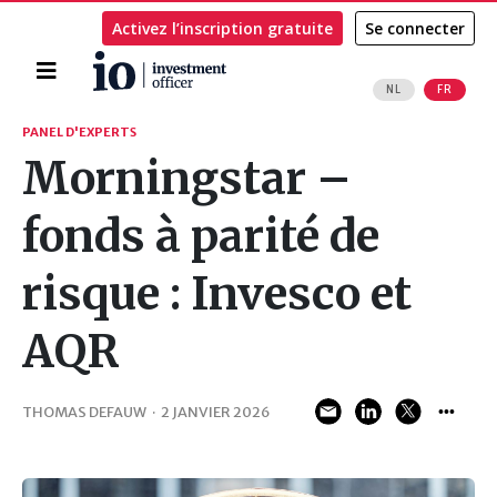
Activez l’inscription gratuite
Se connecter
Accueil
NL
FR
Rechercher
PANEL D'EXPERTS
Morningstar –
fonds à parité de
risque : Invesco et
AQR
THOMAS DEFAUW
·
2 JANVIER 2026