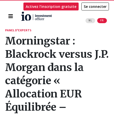
Activez l’inscription gratuite
Se connecter
Accueil
NL
FR
Rechercher
PANEL D'EXPERTS
Morningstar :
Blackrock versus J.P.
Morgan dans la
catégorie «
Allocation EUR
Équilibrée –