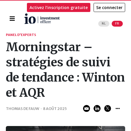
Activez l’inscription gratuite
Se connecter
Accueil
NL
FR
Rechercher
PANEL D'EXPERTS
Morningstar –
stratégies de suivi
de tendance : Winton
et AQR
THOMAS DE FAUW
·
8 AOÛT 2025