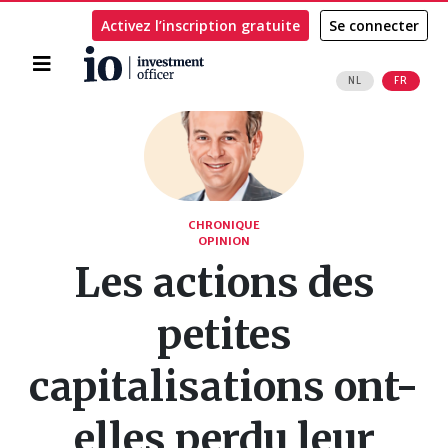
Activez l’inscription gratuite
Se connecter
Accueil
NL
FR
Rechercher
CHRONIQUE
OPINION
Les actions des
petites
capitalisations ont-
elles perdu leur