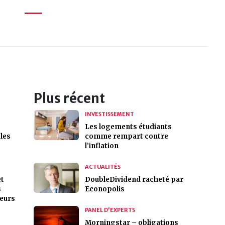
Plus récent
INVESTISSEMENT
Les logements étudiants
 les
comme rempart contre
l’inflation
ACTUALITÉS
êt
DoubleDividend racheté par
s
Econopolis
seurs
PANEL D'EXPERTS
Morningstar – obligations