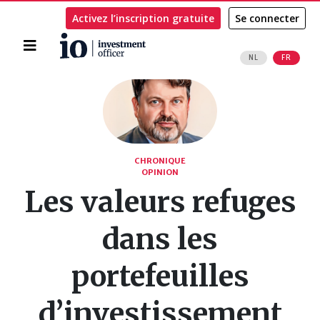
Activez l’inscription gratuite
Se connecter
Accueil
NL
FR
Rechercher
CHRONIQUE
OPINION
Les valeurs refuges
dans les
portefeuilles
d’investissement