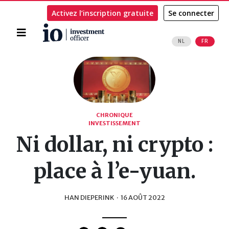
Activez l’inscription gratuite
Se connecter
Accueil
NL
FR
Rechercher
CHRONIQUE
INVESTISSEMENT
Ni dollar, ni crypto :
place à l’e-yuan.
HAN DIEPERINK
·
16 AOÛT 2022