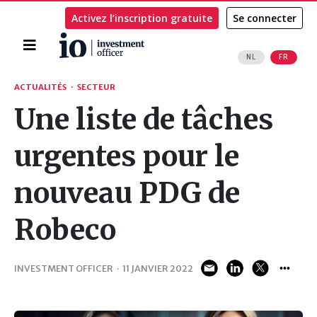
Activez l’inscription gratuite
Se connecter
Accueil
NL
FR
Rechercher
ACTUALITÉS
·
SECTEUR
Une liste de tâches
urgentes pour le
nouveau PDG de
Robeco
INVESTMENT OFFICER
·
11 JANVIER 2022